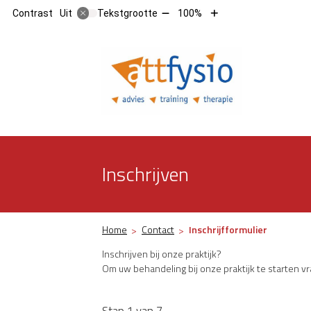
Tekst
Tekst
Contrast
Tekstgrootte
100%
Uit
verkleinen
vergroten
met
met
10%
10%
Hoofdm
Inschrijven
Home
Contact
Inschrijfformulier
Inschrijven bij onze praktijk?
Om uw behandeling bij onze praktijk te starten vr
Stap 1 van 7