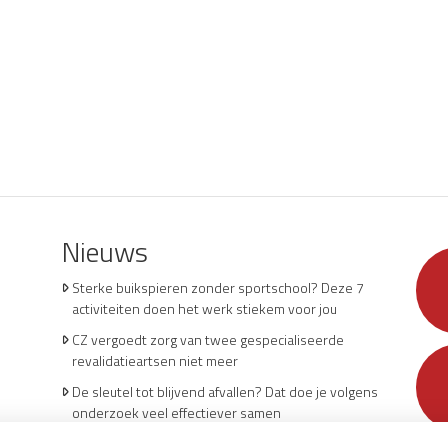
Nieuws
Sterke buikspieren zonder sportschool? Deze 7
activiteiten doen het werk stiekem voor jou
CZ vergoedt zorg van twee gespecialiseerde
revalidatieartsen niet meer
De sleutel tot blijvend afvallen? Dat doe je volgens
onderzoek veel effectiever samen
Spoedeisende hulp zag dit weekend meer mensen