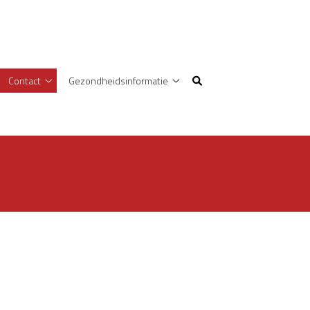
Contact
Gezondheidsinformatie
formatie
Contact
Gezondheidsinformatie
bmenu
submenu
submenu