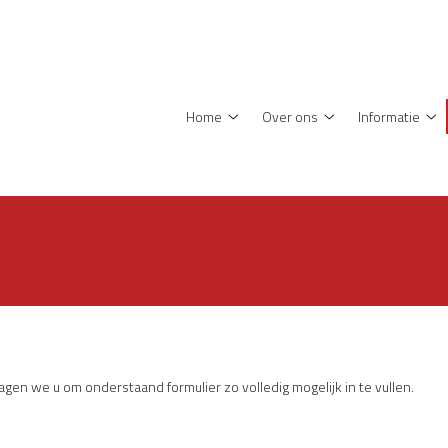
enu
Home
Over ons
Informatie
Home
Over
In
submenu
ons
su
submenu
agen we u om onderstaand formulier zo volledig mogelijk in te vullen.