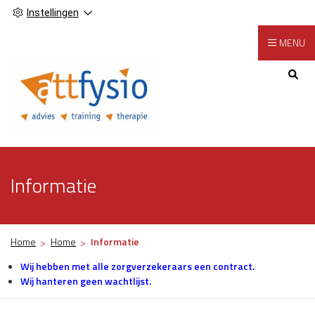
Instellingen
MENU
Hoofdmenu
Informatie
Home
Home
Informatie
Wij hebben met alle zorgverzekeraars een contract.
Wij hanteren geen wachtlijst.